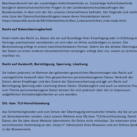
Beschwerderecht bei der zuständigen Aufsichtsbehörde zu. Zuständige Aufsichtsbehörde 
bezüglich datenschutzrechtlicher Fragen ist der Landesdatenschutzbeauftragte des 
Bundeslandes, in dem sich der Sitz unseres Unternehmens befindet. Der folgende Link stellt
eine Liste der Datenschutzbeauftragten sowie deren Kontaktdaten bereit: 
https://www.bfdi.bund.de/DE/Infothek/Anschriften_Links/anschriften_links-node.html.
Recht auf Datenübertragbarkeit
Ihnen steht das Recht zu, Daten, die wir auf Grundlage Ihrer Einwilligung oder in Erfüllung e
Vertrags automatisiert verarbeiten, an sich oder an Dritte aushändigen zu lassen. Die 
Bereitstellung erfolgt in einem maschinenlesbaren Format. Sofern Sie die direkte Übertragu
der Daten an einen anderen Verantwortlichen verlangen, erfolgt dies nur, soweit es technis
machbar ist.
Recht auf Auskunft, Berichtigung, Sperrung, Löschung
Sie haben jederzeit im Rahmen der geltenden gesetzlichen Bestimmungen das Recht auf 
unentgeltliche Auskunft über Ihre gespeicherten personenbezogenen Daten, Herkunft der 
Daten, deren Empfänger und den Zweck der Datenverarbeitung und ggf. ein Recht auf 
Berichtigung, Sperrung oder Löschung dieser Daten. Diesbezüglich und auch zu weiteren Fra
zum Thema personenbezogene Daten können Sie sich jederzeit über die im Impressum 
aufgeführten Kontaktmöglichkeiten an uns wenden.
SSL- bzw. TLS-Verschlüsselung
Aus Sicherheitsgründen und zum Schutz der Übertragung vertraulicher Inhalte, die Sie an un
als Seitenbetreiber senden, nutzt unsere Website eine SSL-bzw. TLS-Verschlüsselung. Damit 
Daten, die Sie über diese Website übermitteln, für Dritte nicht mitlesbar. Sie erkennen eine
verschlüsselte Verbindung an der „https://“ Adresszeile Ihres Browsers und am Schloss-Sym
in der Browserzeile.