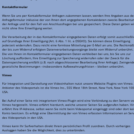
Kontaktformular
Wenn Sie uns per Kontaktformular Anfragen zukommen lassen, werden Ihre Angaben aus d
Anfrageformular inklusive der von Ihnen dort angegebenen Kontaktdaten zwecks Bearbeitun
der Anfrage und für den Fall von Anschlussfragen bei uns gespeichert. Diese Daten geben wi
nicht ohne Ihre Einwilligung weiter.
Die Verarbeitung der in das Kontaktformular eingegebenen Daten erfolgt somit ausschließli
auf Grundlage Ihrer Einwilligung (Art. 6 Abs. 1 lit. a DSGVO). Sie können diese Einwilligung 
jederzeit widerrufen. Dazu reicht eine formlose Mitteilung per E-Mail an uns. Die Rechtmäßi
der bis zum Widerruf erfolgten Datenverarbeitungsvorgänge bleibt vom Widerruf unberührt.
Die von Ihnen im Kontaktformular eingegebenen Daten verbleiben bei uns, bis Sie uns zur 
Löschung auffordern, Ihre Einwilligung zur Speicherung widerrufen oder der Zweck für die 
Datenspeicherung entfällt (z.B. nach abgeschlossener Bearbeitung Ihrer Anfrage). Zwingend
gesetzliche Bestimmungen –insbesondere Aufbewahrungsfristen – bleiben unberührt.
Vimeo
Für Integration und Darstellung von Videoinhalten nutzt unsere Website Plugins von Vimeo.
Anbieter des Videoportals ist die Vimeo Inc., 555 West 18th Street, New York, New York 100
USA.
Bei Aufruf einer Seite mit integriertem Vimeo-Plugin wird eine Verbindung zu den Servern vo
Vimeo hergestellt. Vimeo erfährt hierdurch, welche unserer Seiten Sie aufgerufen haben. V
erfährt Ihre IP-Adresse, selbst wenn Sie nicht beim Videoportal eingeloggt sind oder dort kei
Konto besitzen. Es erfolgt eine Übermittlung der von Vimeo erfassten Informationen an Serv
des Videoportals in den USA.
Vimeo kann Ihr Surfverhalten direkt Ihrem persönlichen Profil zuordnen. Durch vorheriges 
Ausloggen haben Sie die Möglichkeit, dies zu unterbinden.