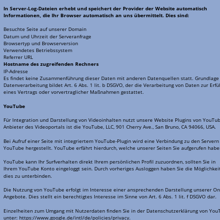
In Server-Log-Dateien erhebt und speichert der Provider der Website automatisch 
Informationen, die Ihr Browser automatisch an uns übermittelt. Dies sind:
Besuchte Seite auf unserer Domain
Datum und Uhrzeit der Serveranfrage
Browsertyp und Browserversion
Verwendetes Betriebssystem
Referrer URL
Hostname des zugreifenden Rechners
IP-Adresse
Es findet keine Zusammenführung dieser Daten mit anderen Datenquellen statt. Grundlage 
Datenverarbeitung bildet Art. 6 Abs. 1 lit. b DSGVO, der die Verarbeitung von Daten zur Erfü
eines Vertrags oder vorvertraglicher Maßnahmen gestattet.
YouTube
Für Integration und Darstellung von Videoinhalten nutzt unsere Website Plugins von YouTub
Anbieter des Videoportals ist die YouTube, LLC, 901 Cherry Ave., San Bruno, CA 94066, USA.
Bei Aufruf einer Seite mit integriertem YouTube-Plugin wird eine Verbindung zu den Servern
YouTube hergestellt. YouTube erfährt hierdurch, welche unserer Seiten Sie aufgerufen habe
YouTube kann Ihr Surfverhalten direkt Ihrem persönlichen Profil zuzuordnen, sollten Sie in 
Ihrem YouTube Konto eingeloggt sein. Durch vorheriges Ausloggen haben Sie die Möglichkeit
dies zu unterbinden.
Die Nutzung von YouTube erfolgt im Interesse einer ansprechenden Darstellung unserer On
Angebote. Dies stellt ein berechtigtes Interesse im Sinne von Art. 6 Abs. 1 lit. f DSGVO dar.
Einzelheiten zum Umgang mit Nutzerdaten finden Sie in der Datenschutzerklärung von You
unter: https://www.google.de/intl/de/policies/privacy.