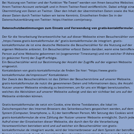
Bei Nutzung von Twitter und der Funktion "Re-Tweet" werden von Ihnen besuchte Websites 
Ihrem Twitter-Account verknüpft und in Ihrem Twitter-Feed veröffentlicht. Dabei erfolgt eine
Übermittlung von Daten an Twitter. Über den Inhalt der übermittelten Daten sowie die Nut
dieser Daten durch Twitter haben wir keine Kenntnis. Einzelheiten finden Sie in der 
Datenschutzerklärung von Twitter: 
https://twitter.com/privacy
.
Datenschutzbestimmungen zum Einsatz und Verwendung von 
gratis-kontaktformular
Der für die Verarbeitung Verantwortliche hat auf dieser Webseite einen Besucherzähler von
„
https://www.gratis-kontaktformular.de
“ gratis-kontaktformular.de integriert. gratis-
kontaktformular.de ist eine deutsche Webseite die Besucherzähler für die Nutzung auf der 
eigenen Webseite anbietet. Ein Besucherzähler erfasst Daten darüber, wann eine betroffen
Person auf eine Webseite gekommen ist (sogenannter Timestamp) und mit welcher IP-Adres
(in gekürzter Form) der Zugriff erfolgte.
Ein Besucherzähler wird zur Bestimmung der Anzahl der Zugriffe auf der eigenen Webseite 
eingesetzt.
Kontaktdaten von gratis-kontaktformular.de finden Sie hier: "
https://www.gratis-
kontaktformular.de/impressum
" Kontaktdaten
Der Zweck des Besucherzählers ist das Zählen der Besucherströme auf unserer Webseite. 
gratis-kontaktformular.de nutzt die gewonnenen Daten und Informationen dazu, die Anzahl 
Nutzer unserer Webseite eindeutig zu bestimmen, um für uns ein Widget bereitzustellen, 
welches die Aktivitäten auf unserer Webseite aufzeigt und das wir sichtbar bei uns auf der 
Webseite einbinden können.
Gratis-kontaktformular.de setzt ein Cookie, eine kleine Textdateien, die lokal im 
Zwischenspeicher des Internet-Browsers des Seitenbesuchers gespeichert werden, auf dem
System (Computer, Smartphone, u. Ä.) der betroffenen Person, Mit Setzung des Cookies wird 
gratis-kontaktformular.de eine Zählung der Nutzer unserer Webseite ermöglicht. Durch jed
Aufruf einer der Einzelseiten dieser Webseite, die durch den für die Verarbeitung 
Verantwortlichen betrieben wird und auf welcher ein Besucherzähler von gratis-
kontaktformular.de integriert wurde, wird der Internetbrowser auf dem System der betroffe