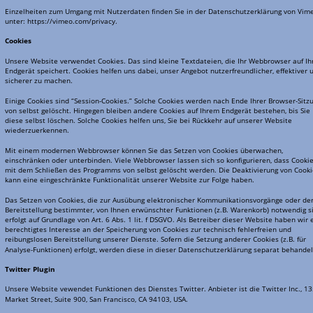
Einzelheiten zum Umgang mit Nutzerdaten finden Sie in der Datenschutzerklärung von Vim
unter: https://vimeo.com/privacy.
Cookies
Unsere Website verwendet Cookies. Das sind kleine Textdateien, die Ihr Webbrowser auf Ih
Endgerät speichert. Cookies helfen uns dabei, unser Angebot nutzerfreundlicher, effektiver 
sicherer zu machen.
Einige Cookies sind “Session-Cookies.” Solche Cookies werden nach Ende Ihrer Browser-Sitz
von selbst gelöscht. Hingegen bleiben andere Cookies auf Ihrem Endgerät bestehen, bis Sie 
diese selbst löschen. Solche Cookies helfen uns, Sie bei Rückkehr auf unserer Website 
wiederzuerkennen.
Mit einem modernen Webbrowser können Sie das Setzen von Cookies überwachen, 
einschränken oder unterbinden. Viele Webbrowser lassen sich so konfigurieren, dass Cookie
mit dem Schließen des Programms von selbst gelöscht werden. Die Deaktivierung von Cooki
kann eine eingeschränkte Funktionalität unserer Website zur Folge haben.
Das Setzen von Cookies, die zur Ausübung elektronischer Kommunikationsvorgänge oder der
Bereitstellung bestimmter, von Ihnen erwünschter Funktionen (z.B. Warenkorb) notwendig si
erfolgt auf Grundlage von Art. 6 Abs. 1 lit. f DSGVO. Als Betreiber dieser Website haben wir e
berechtigtes Interesse an der Speicherung von Cookies zur technisch fehlerfreien und 
reibungslosen Bereitstellung unserer Dienste. Sofern die Setzung anderer Cookies (z.B. für 
Analyse-Funktionen) erfolgt, werden diese in dieser Datenschutzerklärung separat behandel
Twitter Plugin
Unsere Website vewendet Funktionen des Dienstes Twitter. Anbieter ist die Twitter Inc., 13
Market Street, Suite 900, San Francisco, CA 94103, USA.