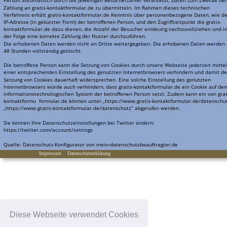
Person automatisch durch die jeweiligen Besucherzähler veranlasst, Daten zum Zwecke der
Zählung an gratis-kontaktformular.de zu übermitteln. Im Rahmen dieses technischen 
Verfahrens erhält gratis-kontaktformular.de Kenntnis über personenbezogene Daten, wie de
IP-Adresse (in gekürzter Form) der betroffenen Person, und den Zugriffzeitpunkt die gratis-
kontaktformular.de dazu dienen, die Anzahl der Besucher eindeutig nachzuvollziehen und in
der Folge eine korrekte Zählung der Nutzer durchzuführen.
Die erhobenen Daten werden nicht an Dritte weitergegeben. Die erhobenen Daten werden a
48 Stunden vollständig gelöscht.
Die betroffene Person kann die Setzung von Cookies durch unsere Webseite jederzeit mittel
einer entsprechenden Einstellung des genutzten Internetbrowsers verhindern und damit de
Setzung von Cookies dauerhaft widersprechen. Eine solche Einstellung des genutzten 
Internetbrowsers würde auch verhindern, dass gratis-kontaktformular.de ein Cookie auf de
informationstechnologischen System der betroffenen Person setzt. Zudem kann ein von grat
kontaktformu  formular.de können unter „
https://www.gratis-kontaktformular.de/datenschu
„https://www.gratis-kontaktformular.de/datenschutz
“ abgerufen werden.
Sie können Ihre Datenschutzeinstellungen bei Twitter ändern: 
https://twitter.com/account/settings
Quelle: Datenschutz-Konfigurator von mein-datenschutzbeauftragter.de
Impressum
Datenschutzerklärung
Diese Webseite verwendet Cookies